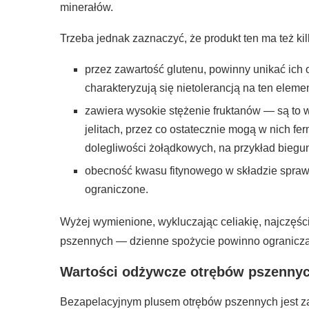
minerałów.
Trzeba jednak zaznaczyć, że produkt ten ma też ki
przez zawartość glutenu, powinny unikać ich o
charakteryzują się nietolerancją na ten elemen
zawiera wysokie stężenie fruktanów — są to 
jelitach, przez co ostatecznie mogą w nich f
dolegliwości żołądkowych, na przykład biegu
obecność kwasu fitynowego w składzie sprawi
ograniczone.
Wyżej wymienione, wykluczając celiakię, najczęści
pszennych — dzienne spożycie powinno ograniczać
Wartości odżywcze otrębów pszenny
Bezapelacyjnym plusem otrębów pszennych jest za