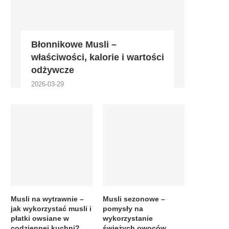
Błonnikowe Musli –
właściwości, kalorie i wartości
odżywcze
2026-03-29
Musli na wytrawnie –
Musli sezonowe –
jak wykorzystać musli i
pomysły na
płatki owsiane w
wykorzystanie
codziennej kuchni?
świeżych owoców