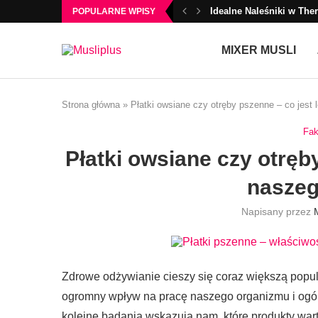
Najlepsze naleśniki w T
POPULARNE WPISY
MIXER MUSLI
Strona główna
»
Płatki owsiane czy otręby pszenne – co jest
Fak
Płatki owsiane czy otręb
naszeg
Napisany przez
Zdrowe odżywianie cieszy się coraz większą popul
ogromny wpływ na pracę naszego organizmu i og
kolejne badania wskazują nam, które produkty wart