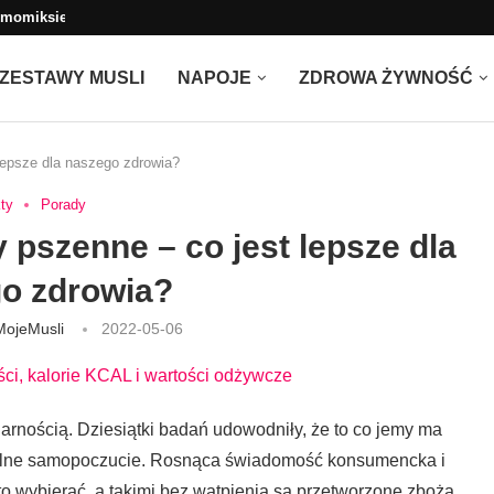
hermomixie: Przepisy Cookidoo (TM5, TM6,...
ZESTAWY MUSLI
NAPOJE
ZDROWA ŻYWNOŚĆ
 lepsze dla naszego zdrowia?
ty
Porady
y pszenne – co jest lepsze dla
o zdrowia?
MojeMusli
2022-05-06
arnością. Dziesiątki badań udowodniły, że to co jemy ma
ólne samopoczucie. Rosnąca świadomość konsumencka i
o wybierać, a takimi bez wątpienia są przetworzone zboża,