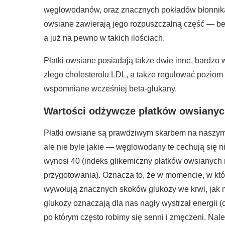
węglowodanów, oraz znacznych pokładów błonnika p
owsiane zawierają jego rozpuszczalną część — bet
a już na pewno w takich ilościach.
Płatki owsiane posiadają także dwie inne, bardz
złego cholesterolu LDL, a także regulować poziom 
wspomniane wcześniej beta-glukany.
Wartości odżywcze płatków owsiany
Płatki owsiane są prawdziwym skarbem na naszym 
ale nie byle jakie — węglowodany te cechują się 
wynosi 40 (indeks glikemiczny płatków owsianych 
przygotowania). Oznacza to, że w momencie, w któ
wywołują znacznych skoków glukozy we krwi, jak ma
glukozy oznaczają dla nas nagły wystrzał energii (c
po którym często robimy się senni i zmęczeni. Nal