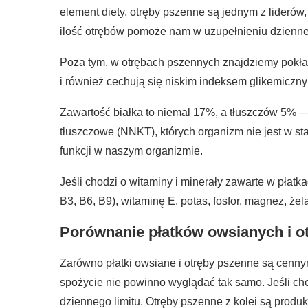
element diety, otręby pszenne są jednym z liderów,
ilość otrębów pomoże nam w uzupełnieniu dzienn
Poza tym, w otrębach pszennych znajdziemy pokła
i również cechują się niskim indeksem glikemicz
Zawartość białka to niemal 17%, a tłuszczów 5% 
tłuszczowe (NNKT), których organizm nie jest w s
funkcji w naszym organizmie.
Jeśli chodzi o witaminy i minerały zawarte w płatk
B3, B6, B9), witaminę E, potas, fosfor, magnez, żela
Porównanie płatków owsianych i 
Zarówno płatki owsiane i otręby pszenne są cennym
spożycie nie powinno wyglądać tak samo. Jeśli ch
dziennego limitu. Otręby pszenne z kolei są produk