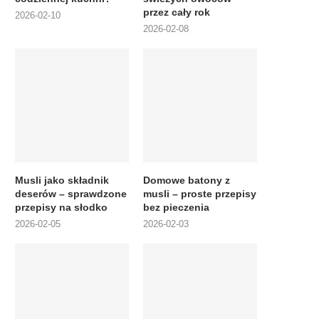
przez cały rok
2026-02-10
2026-02-08
Musli jako składnik
Domowe batony z
deserów – sprawdzone
musli – proste przepisy
przepisy na słodko
bez pieczenia
2026-02-05
2026-02-03