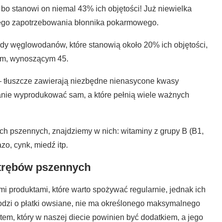
 bo stanowi on niemal 43% ich objętości! Już niewielka
ego zapotrzebowania błonnika pokarmowego.
dy węglowodanów, które stanowią około 20% ich objętości,
nym, wynoszącym 45.
— tłuszcze zawierają niezbędne nienasycone kwasy
tanie wyprodukować sam, a które pełnią wiele ważnych
ach pszennych, znajdziemy w nich: witaminy z grupy B (B1,
zo, cynk, miedź itp.
otrębów pszennych
i produktami, które warto spożywać regularnie, jednak ich
odzi o płatki owsiane, nie ma określonego maksymalnego
tem, który w naszej diecie powinien być dodatkiem, a jego