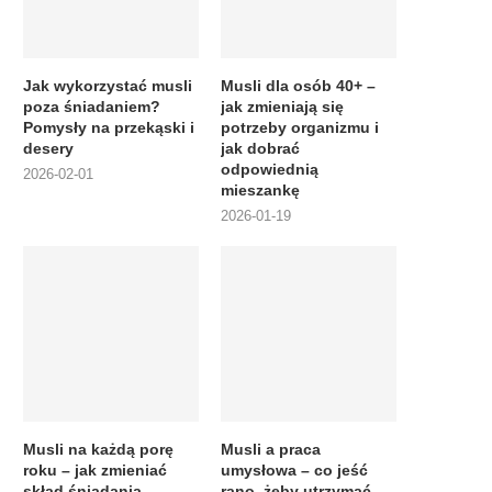
Jak wykorzystać musli
Musli dla osób 40+ –
poza śniadaniem?
jak zmieniają się
Pomysły na przekąski i
potrzeby organizmu i
desery
jak dobrać
odpowiednią
2026-02-01
mieszankę
2026-01-19
Musli na każdą porę
Musli a praca
roku – jak zmieniać
umysłowa – co jeść
skład śniadania
rano, żeby utrzymać