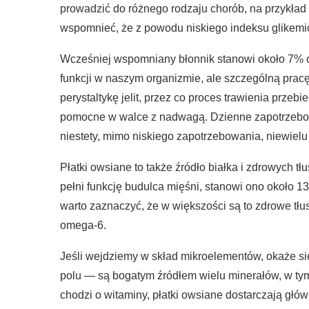
prowadzić do różnego rodzaju chorób, na przykład 
wspomnieć, że z powodu niskiego indeksu glikemic
Wcześniej wspomniany błonnik stanowi około 7% o
funkcji w naszym organizmie, ale szczególną pracę
perystaltykę jelit, przez co proces trawienia przebi
pomocne w walce z nadwagą. Dzienne zapotrzebowa
niestety, mimo niskiego zapotrzebowania, niewielu
Płatki owsiane to także źródło białka i zdrowych tł
pełni funkcję budulca mięśni, stanowi ono około 1
warto zaznaczyć, że w większości są to zdrowe tł
omega-6.
Jeśli wejdziemy w skład mikroelementów, okaże s
polu — są bogatym źródłem wielu minerałów, w tym
chodzi o witaminy, płatki owsiane dostarczają główn