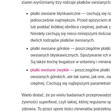
ziaren wyróżniamy trzy rodzaje płatków owsianych
płatki owsiane błyskawiczne — cechują się n
jednocześnie najmiększe. Przed spożyciem do
lub poddać krótkiej obróbce cieplnej, jednak z
Niestety cechują się nieco mniejszymi ilośc
dwóch rodzajów płatków owsianych.
płatki owsiane górskie — poszczególne płatki
owsianych błyskawicznych. Spożywanie ich w
Są także trochę bogatsze w witaminy i minerał
płatki owsiane zwykłe
— poszczególne płatki 
owsianych górskich, ale tak samo, jak one, 
cieplnej. Cechują się najlepszymi parametrami
Warto dodać, że po wielu badaniach przeprowadzony
żywności superfood, czyli takiej, której regularn
zdrowia. To przez spore ilości minerałów potrzebn