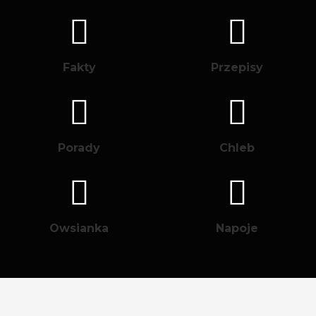
Fakty
Przepisy
Porady
Chleb
Owsianka
Napoje