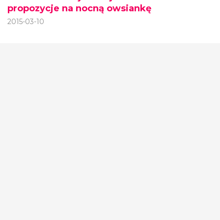
propozycje na nocną owsiankę
2015-03-10