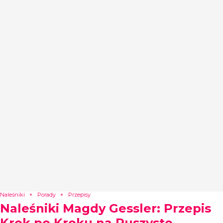
Naleśniki
Porady
Przepisy
Naleśniki Magdy Gessler: Przepis
Krok po Kroku na Puszyste