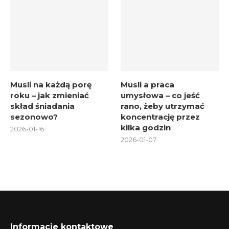
Musli na każdą porę
Musli a praca
roku – jak zmieniać
umysłowa – co jeść
skład śniadania
rano, żeby utrzymać
sezonowo?
koncentrację przez
kilka godzin
2026-01-16
2026-01-07
Informacje kontaktowe