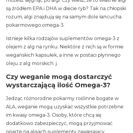
możesz sięgnąć po algi. Czy wiesz, że to właśnie algi
są źródłem EPA i DHA w diecie ryb? Tak na chłopski
rozum, algi znajdują się na samym dole łańcucha
pokarmowego omega-3.
Istnieje kilka rodzajów suplementów omega-3 z
olejem z alg na rynku. Niektóre z nich są w formie
wegańskich kapsułek, a inne w postaci płynnego
oleju z alg morskich. j.
Czy weganie mogą dostarczyć
wystarczającą ilość Omega-3?
Jedząc różnorodne pokarmy roślinne bogate w
ALA, weganie mogą uzyskać wszystkie potrzebne
im kwasy omega-3. Osoby, które chcą się
dodatkowo zabezpieczyć, mogą przyjmować
oparte na algach suplementy zawierający