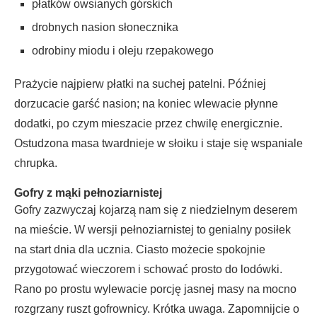
płatków owsianych górskich
drobnych nasion słonecznika
odrobiny miodu i oleju rzepakowego
Prażycie najpierw płatki na suchej patelni. Później
dorzucacie garść nasion; na koniec wlewacie płynne
dodatki, po czym mieszacie przez chwilę energicznie.
Ostudzona masa twardnieje w słoiku i staje się wspaniale
chrupka.
Gofry z mąki pełnoziarnistej
Gofry zazwyczaj kojarzą nam się z niedzielnym deserem
na mieście. W wersji pełnoziarnistej to genialny posiłek
na start dnia dla ucznia. Ciasto możecie spokojnie
przygotować wieczorem i schować prosto do lodówki.
Rano po prostu wylewacie porcję jasnej masy na mocno
rozgrzany ruszt gofrownicy. Krótka uwaga. Zapomnijcie o