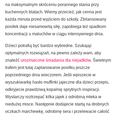
na maksymalnym skróceniu porannego stania przy
kuchennych blatach. Wiemy przecież, jak cenna jest
każda minuta przed wyjściem do szkoły. Zbilansowany
posiłek daje niesamowitą siłę; zapobiega też spadkom
koncentracji u maluchów w ciągu intensywnego dnia.
Dzieci potrafią być bardzo wybredne. Szukając
optymalnych rozwiązań, na pewno zależy wam, aby
znaleźć
urozmaicone śniadania dla niejadków
. Świetnym
trafem jest tutaj zaplanowanie posiłku jeszcze
poprzedniego dnia wieczorem. Jeśli wpiszecie w
wyszukiwarkę hasło muffinki jajeczne dla dzieci przepis,
odkryjecie prawdziwą kopalnię sprytnych inspiracji.
Wystarczy roztrzepać kilka jajek z odrobiną mleka w
niedużej misce. Następnie dodajecie startą na drobnych
oczkach marchewkę, odrobinę sera i przelewacie całość