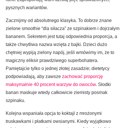
pysznych wariantów.
Zacznijmy od absolutnego klasyka. To dobrze znane
zielone smoothie “dla siłacza” ze szpinakiem i dojrzałym
bananem. Sekretem jest tutaj odpowiednia proporcja, a
także chwytliwa nazwa wzięta z bajki. Dzieci dużo
chętniej wypiją zielony napój, jeśli wmówimy im, że to
magiczny eliksir prawdziwego superbohatera.
Pamiętajcie tylko o jednej złotej zasadzie; dietetycy
podpowiadają, aby zawsze
zachować proporcję
maksymalnie 40 procent warzyw do owoców
. Słodki
banan maskuje wtedy całkowicie ziemisty posmak
szpinaku.
Kolejna wspaniała opcja to koktajl z mrożonymi
truskawkami i płatkami owsianymi. Kiedy wyjątkowo