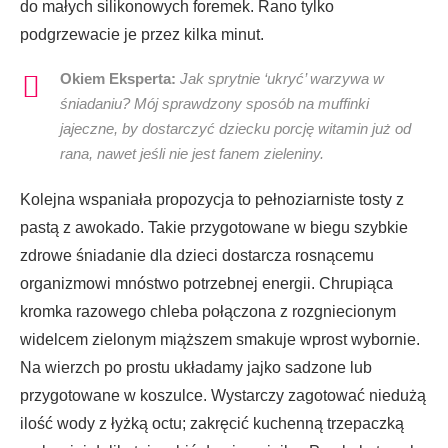
do małych silikonowych foremek. Rano tylko
podgrzewacie je przez kilka minut.
Okiem Eksperta:
Jak sprytnie ‘ukryć’ warzywa w
śniadaniu? Mój sprawdzony sposób na muffinki
jajeczne, by dostarczyć dziecku porcję witamin już od
rana, nawet jeśli nie jest fanem zieleniny.
Kolejna wspaniała propozycja to pełnoziarniste tosty z
pastą z awokado. Takie przygotowane w biegu szybkie
zdrowe śniadanie dla dzieci dostarcza rosnącemu
organizmowi mnóstwo potrzebnej energii. Chrupiąca
kromka razowego chleba połączona z rozgniecionym
widelcem zielonym miąższem smakuje wprost wybornie.
Na wierzch po prostu układamy jajko sadzone lub
przygotowane w koszulce. Wystarczy zagotować niedużą
ilość wody z łyżką octu; zakręcić kuchenną trzepaczką