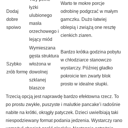
Warto te mokre porcje
łyżki
Dodaj
odrobinę podgrzać w małym
ulubionego
dobre
garnczku. Dużo łatwiej
masła
spoiwo
oblepią i zwiążą one resztę
orzechowego i
cienkich ziaren.
lejący miód
Wymieszana
Bardzo krótka godzina pobytu
gęsta struktura
w chłodziarce stanowczo
Szybko
włożona w
wystarczy. Później gładko
zrób formę
dowolnej
pokroicie ten zwarty blok
szklanej
prosto w idealne słupki.
blaszce
Trzecią opcją jest naprawdę bardzo efektowna rzecz. To
po prostu zwykłe, puszyste i malutkie pancake’i radośnie
nabite na krótki, okrągły patyczek. Dzieci uwielbiają taki
niespodziewany format podania jedzenia. Wystarczy rano