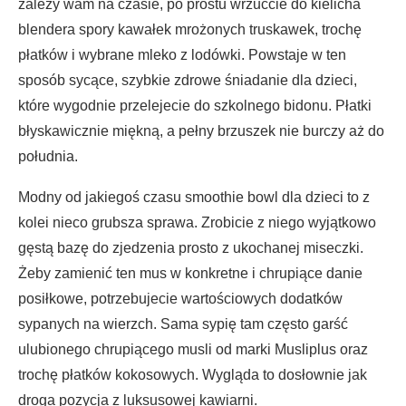
zależy wam na czasie, po prostu wrzućcie do kielicha
blendera spory kawałek mrożonych truskawek, trochę
płatków i wybrane mleko z lodówki. Powstaje w ten
sposób sycące, szybkie zdrowe śniadanie dla dzieci,
które wygodnie przelejecie do szkolnego bidonu. Płatki
błyskawicznie miękną, a pełny brzuszek nie burczy aż do
południa.
Modny od jakiegoś czasu smoothie bowl dla dzieci to z
kolei nieco grubsza sprawa. Zrobicie z niego wyjątkowo
gęstą bazę do zjedzenia prosto z ukochanej miseczki.
Żeby zamienić ten mus w konkretne i chrupiące danie
posiłkowe, potrzebujecie wartościowych dodatków
sypanych na wierzch. Sama sypię tam często garść
ulubionego chrupiącego musli od marki Musliplus oraz
trochę płatków kokosowych. Wygląda to dosłownie jak
droga pozycja z luksusowej kawiarni.