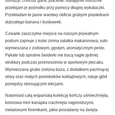
usmażyć chociaż garść placków. Następnie ostrożnie
przebijam je pośrodku przy pomocy długiej wykałaczki.
Przekładam te jasne warstwy obficie grubymi plasterkami
dojrzałego banana i truskawek.
Czwarte zaszczytne miejsce na naszym prywatnym
podium zajmuje z kolei zimna sałatka makaronowa, suto
wymieszana z ziołowym, gęstym, aromatycznym pesto.
Pękate lub spiralne świderki nie tracą nagle jędrnej
struktury podczas przenoszenia w sportowym plecaku.
Wymieszana grubo zielona baza, z dodatkiem pachnącej
oliwy oraz małych pomidorków koktajlowych, ratuje głód
pomiędzy stresującymi lekcjami.
Natomiast całą wspaniałą kolekcję kończy uśmiechnięta,
kolorowa mini kanapka ciachnięta najprostszymi,
metalowymi foremkami, jakie posiadamy na święta.