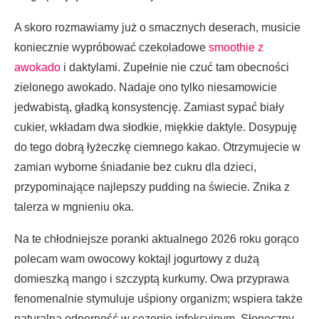
A skoro rozmawiamy już o smacznych deserach, musicie
koniecznie wypróbować czekoladowe
smoothie z
awokado
i daktylami. Zupełnie nie czuć tam obecności
zielonego awokado. Nadaje ono tylko niesamowicie
jedwabistą, gładką konsystencję. Zamiast sypać biały
cukier, wkładam dwa słodkie, miękkie daktyle. Dosypuję
do tego dobrą łyżeczkę ciemnego kakao. Otrzymujecie w
zamian wyborne śniadanie bez cukru dla dzieci,
przypominające najlepszy pudding na świecie. Znika z
talerza w mgnieniu oka.
Na te chłodniejsze poranki aktualnego 2026 roku gorąco
polecam wam owocowy koktajl jogurtowy z dużą
domieszką mango i szczyptą kurkumy. Owa przyprawa
fenomenalnie stymuluje uśpiony organizm; wspiera także
naturalną odporność w sezonie infekcyjnym. Słoneczny