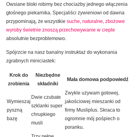
Owsiane bloki robimy bez chociażby jednego włączenia
głośnego piekarnika. Specjaliści żywieniowi od dawna
przypominają, że wszystkie
suche, naturalne, zbożowe
wyroby świetnie znoszą przechowywanie w cieple
absolutnie bezproblemowo.
Spójrzcie na nasz banalny instruktaż do wykonania
zgrabnych miniciastek:
Krok do
Niezbędne
Mała domowa podpowiedź
zrobienia
składniki
Zwykle używam gotowej,
Dwie czubate
Wymieszaj
jakościowej mieszanki od
szklanki super
pyszną
firmy Musliplus. Skraca to
chrupkiego
bazę
ogromnie mój pośpiech o
musli
poranku.
Trzy pełne