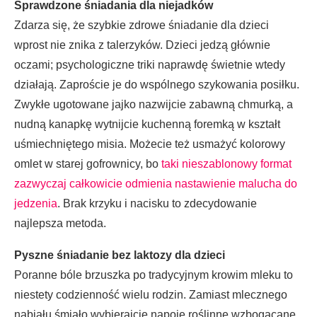
Sprawdzone śniadania dla niejadków
Zdarza się, że szybkie zdrowe śniadanie dla dzieci
wprost nie znika z talerzyków. Dzieci jedzą głównie
oczami; psychologiczne triki naprawdę świetnie wtedy
działają. Zaproście je do wspólnego szykowania posiłku.
Zwykłe ugotowane jajko nazwijcie zabawną chmurką, a
nudną kanapkę wytnijcie kuchenną foremką w kształt
uśmiechniętego misia. Możecie też usmażyć kolorowy
omlet w starej gofrownicy, bo
taki nieszablonowy format
zazwyczaj całkowicie odmienia nastawienie malucha do
jedzenia
. Brak krzyku i nacisku to zdecydowanie
najlepsza metoda.
Pyszne śniadanie bez laktozy dla dzieci
Poranne bóle brzuszka po tradycyjnym krowim mleku to
niestety codzienność wielu rodzin. Zamiast mlecznego
nabiału śmiało wybierajcie napoje roślinne wzbogacane