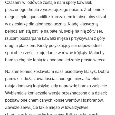
Czasami w lodówce zostaje nam spory kawałek
pieczonego drobiu z wczorajszego obiadu. Zrobienie z
niego ciepłej quesadilli z kurczakiem to absolutny strzał
w dziesiątkę dla głodnego ucznia. Kładę klasyczną
pełnoziarnistą tortillę na patelni, sypię na nią żółty ser,
rzucam poszarpane kawałki mięsa i przykrywam z góry
drugim plackiem. Kiedy połyskujący ser odpowiednio
spoi obie części, kroję danie w równe trójkąty. Maluchy
bardzo chętnie łapią tak podane jedzenie prosto w ręce.
Na sam koniec zostawiłam nasz osiedlowy klasyk. Dobre
parówki z dużą zawartością chudego mięsa świetnie
ratują domową logistykę, gdy naprawdę bardzo zaśpicie.
Wybierajcie koniecznie wersje przeznaczone dla dzieci;
pozbawione chemicznych konserwantów i fosforanów.
Zawsze serwujcie takie mięso w towarzystwie
chrupiących, soczystych warzyw. Kilka pachnących