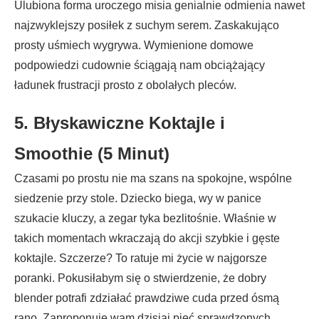
Ulubiona forma uroczego misia genialnie odmienia nawet
najzwyklejszy posiłek z suchym serem. Zaskakująco
prosty uśmiech wygrywa. Wymienione domowe
podpowiedzi cudownie ściągają nam obciążający
ładunek frustracji prosto z obolałych pleców.
5. Błyskawiczne Koktajle i
Smoothie (5 Minut)
Czasami po prostu nie ma szans na spokojne, wspólne
siedzenie przy stole. Dziecko biega, wy w panice
szukacie kluczy, a zegar tyka bezlitośnie. Właśnie w
takich momentach wkraczają do akcji szybkie i gęste
koktajle. Szczerze? To ratuje mi życie w najgorsze
poranki. Pokusiłabym się o stwierdzenie, że dobry
blender potrafi zdziałać prawdziwe cuda przed ósmą
rano. Zaproponuję wam dzisiaj pięć sprawdzonych,