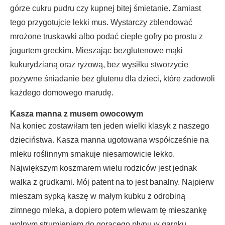
górze cukru pudru czy kupnej bitej śmietanie. Zamiast
tego przygotujcie lekki mus. Wystarczy zblendować
mrożone truskawki albo podać ciepłe gofry po prostu z
jogurtem greckim. Mieszając bezglutenowe mąki
kukurydzianą oraz ryżową, bez wysiłku stworzycie
pożywne śniadanie bez glutenu dla dzieci, które zadowoli
każdego domowego marudę.
Kasza manna z musem owocowym
Na koniec zostawiłam ten jeden wielki klasyk z naszego
dzieciństwa. Kasza manna ugotowana współcześnie na
mleku roślinnym smakuje niesamowicie lekko.
Największym koszmarem wielu rodziców jest jednak
walka z grudkami. Mój patent na to jest banalny. Najpierw
mieszam sypką kaszę w małym kubku z odrobiną
zimnego mleka, a dopiero potem wlewam tę mieszankę
wolnym strumieniem do gorącego płynu w garnku.