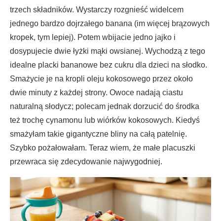
trzech składników. Wystarczy rozgnieść widelcem
jednego bardzo dojrzałego banana (im więcej brązowych
kropek, tym lepiej). Potem wbijacie jedno jajko i
dosypujecie dwie łyżki mąki owsianej. Wychodzą z tego
idealne placki bananowe bez cukru dla dzieci na słodko.
Smażycie je na kropli oleju kokosowego przez około
dwie minuty z każdej strony. Owoce nadają ciastu
naturalną słodycz; polecam jednak dorzucić do środka
też trochę cynamonu lub wiórków kokosowych. Kiedyś
smażyłam takie gigantyczne bliny na całą patelnię.
Szybko pożałowałam. Teraz wiem, że małe placuszki
przewraca się zdecydowanie najwygodniej.