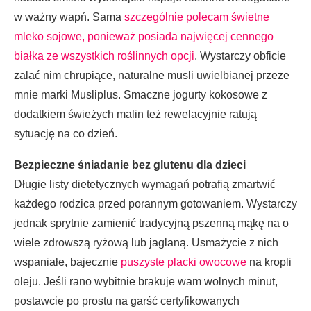
w ważny wapń. Sama
szczególnie polecam świetne
mleko sojowe, ponieważ posiada najwięcej cennego
białka ze wszystkich roślinnych opcji
. Wystarczy obficie
zalać nim chrupiące, naturalne musli uwielbianej przeze
mnie marki Musliplus. Smaczne jogurty kokosowe z
dodatkiem świeżych malin też rewelacyjnie ratują
sytuację na co dzień.
Bezpieczne śniadanie bez glutenu dla dzieci
Długie listy dietetycznych wymagań potrafią zmartwić
każdego rodzica przed porannym gotowaniem. Wystarczy
jednak sprytnie zamienić tradycyjną pszenną mąkę na o
wiele zdrowszą ryżową lub jaglaną. Usmażycie z nich
wspaniałe, bajecznie
puszyste placki owocowe
na kropli
oleju. Jeśli rano wybitnie brakuje wam wolnych minut,
postawcie po prostu na garść certyfikowanych