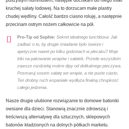
puszystym hummusem; następie dociskam do niego listki
kruchej sałaty lodowej. Na to dorzucam małe plastry
chudej wędliny. Całość bardzo ciasno roluję, a następnie
przecinam ostrym nożem całkowicie na pół.
Pro-Tip od Sophie:
Sekret idealnego lunchboxa: Jak
zadbać o to, by drugie śniadanie było świeże i
apetyczne nawet po kilku godzinach w plecaku? Moje
triki na pakowanie wrapów i sałatek. Przede wszystkim
zawsze rozdzielaj mokre dipy od delikatnego pieczywa.
Posmaruj sosem sałatę we wrapie, a nie puste ciasto.
Ten drobny ruch wspaniale wydłuża finalną chrupkość
całego jedzenia.
Nasze drugie ulubione rozwiązanie to domowe batoniki
owsiane dla dzieci. Stanowią znacznie zdrowszą i
treściwszą alternatywę dla sztucznych, sklepowych
batonów kładzionych na dolnych półkach marketu.