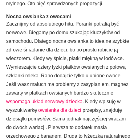
mylnego. Oto pięć sprawdzonych propozycji.
Nocna owsianka z owocami
Zacznijmy od absolutnego hitu. Poranki potrafią być
nerwowe. Biegamy po domu szukając kluczyków od
samochodu. Dlatego nocna owsianka to idealne szybkie
zdrowe śniadanie dla dzieci, bo po prostu robicie ją
wieczorem. Kiedy wy śpicie, płatki miękną w lodówce.
Wymieszajcie cztery łyżki płatków owsianych z połową
szklanki mleka. Rano dodajcie tylko ulubione owoce.
Jeśli wasz maluch ma problemy z zasypianiem, magnez
zawarty w płatkach owsianych bardzo skutecznie
wspomaga układ nerwowy dziecka
. Kiedy wpisuję w
wyszukiwarkę
owsianka dla dzieci
przepisy, znajduję
dziesiątki pomysłów. Sama jednak najczęściej wracam
do dwóch wariacji. Pierwsza to dodatek masła
orzechowego z bananem. Druga to łyżeczka naturalnego