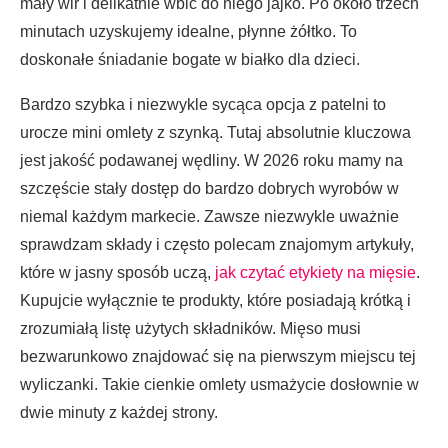
mały wir i delikatnie wbić do niego jajko. Po około trzech
minutach uzyskujemy idealne, płynne żółtko. To
doskonałe śniadanie bogate w białko dla dzieci.
Bardzo szybka i niezwykle sycąca opcja z patelni to
urocze mini omlety z szynką. Tutaj absolutnie kluczowa
jest jakość podawanej wędliny. W 2026 roku mamy na
szczęście stały dostęp do bardzo dobrych wyrobów w
niemal każdym markecie. Zawsze niezwykle uważnie
sprawdzam składy i często polecam znajomym artykuły,
które w jasny sposób uczą,
jak czytać etykiety na mięsie
.
Kupujcie wyłącznie te produkty, które posiadają krótką i
zrozumiałą listę użytych składników. Mięso musi
bezwarunkowo znajdować się na pierwszym miejscu tej
wyliczanki. Takie cienkie omlety usmażycie dosłownie w
dwie minuty z każdej strony.